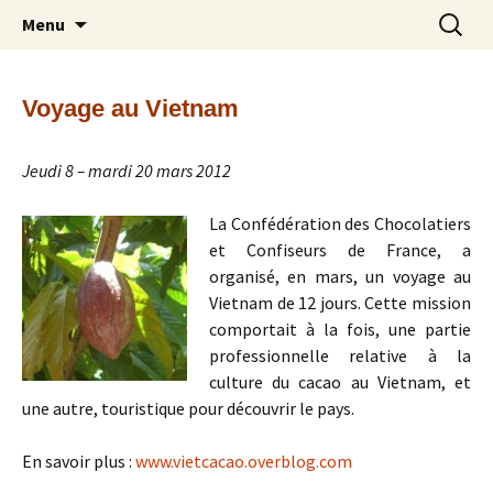
Découverte et partage du chocolat –
Aller
Recherc
Les Mordus de Chocolat
Menu
au
Amateurs de chocolat
contenu
Voyage au Vietnam
Jeudi 8
–
mardi 20 mars 2012
La Confédération des Chocolatiers
et Confiseurs de France, a
organisé, en mars, un voyage au
Vietnam de 12 jours. Cette mission
comportait à la fois, une partie
professionnelle relative à la
culture du cacao au Vietnam, et
une autre, touristique pour découvrir le pays.
En savoir plus :
www.vietcacao.overblog.com