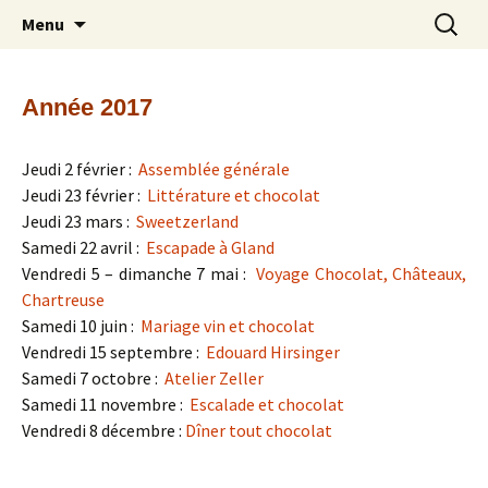
Découverte et partage du chocolat –
Aller
Recherc
Les Mordus de Chocolat
Menu
au
Amateurs de chocolat
contenu
Année 2017
Jeudi 2 février :
Assemblée générale
Jeudi 23 février :
Littérature et chocolat
Jeudi 23 mars :
Sweetzerland
Samedi 22 avril :
Escapade à Gland
Vendredi 5 – dimanche 7 mai :
Voyage Chocolat, Châteaux,
Chartreuse
Samedi 10 juin :
Mariage vin et chocolat
Vendredi 15 septembre :
Edouard Hirsinger
Samedi 7 octobre :
Atelier Zeller
Samedi 11 novembre :
Escalade et chocolat
Vendredi 8 décembre :
Dîner tout chocolat