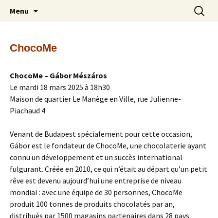
Découverte et partage du chocolat –
Aller
Recherc
Les Mordus de Chocolat
Menu
au
Amateurs de chocolat
contenu
ChocoMe
ChocoMe – Gábor Mészáros
Le mardi 18 mars 2025 à 18h30
Maison de quartier Le Manège en Ville, rue Julienne-
Piachaud 4
Venant de Budapest spécialement pour cette occasion,
Gábor est le fondateur de ChocoMe, une chocolaterie ayant
connu un développement et un succès international
fulgurant. Créée en 2010, ce qui n’était au départ qu’un petit
rêve est devenu aujourd’hui une entreprise de niveau
mondial : avec une équipe de 30 personnes, ChocoMe
produit 100 tonnes de produits chocolatés par an,
distribués par 1500 magasins partenaires dans 28 pays.