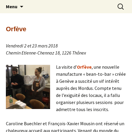
Découverte et partage du chocolat –
Aller
Recherc
Les Mordus de Chocolat
Menu
au
Amateurs de chocolat
contenu
Orfève
Vendredi 2 et 23 mars 2018
Chemin Etienne-Chennaz 18, 1226 Thônex
La visite d’
Orfève
, une nouvelle
manufacture « bean-to-bar » créée
à Genève a suscité un vif intérêt
auprès des Mordus. Compte tenu
de l’exiguïté des locaux, il a fallu
organiser plusieurs sessions pour
admettre tous les inscrits.
Caroline Buechler et François-Xavier Mousin ont réservé un
chaleureux accueil aux participants. Venant du monde du