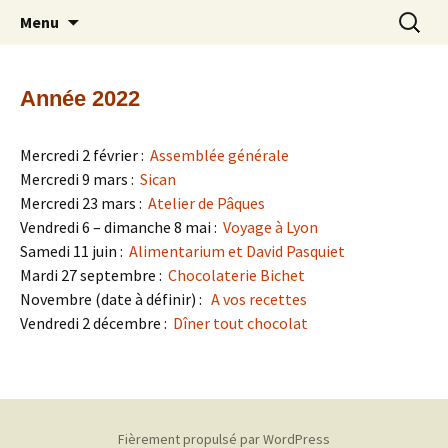
Découverte et partage du chocolat –
Aller
Recherc
Les Mordus de Chocolat
Menu
au
Amateurs de chocolat
contenu
Année 2022
Mercredi 2 février
:
Assemblée générale
Mercredi 9 mars :
Sican
Mercredi 23 mars :
Atelier de Pâques
Vendredi 6 – dimanche 8 mai :
Voyage à Lyon
Samedi 11 juin :
Alimentarium et David Pasquiet
Mardi 27 septembre :
Chocolaterie Bichet
Novembre (date à définir) :
A vos recettes
Vendredi 2 décembre :
Dîner tout chocolat
Fièrement propulsé par WordPress