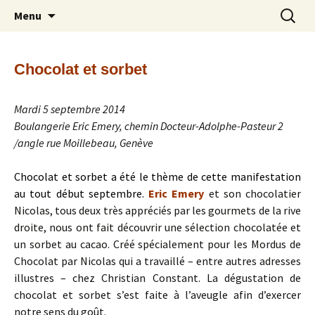
Découverte et partage du chocolat –
Aller
Recherc
Les Mordus de Chocolat
Menu
au
Amateurs de chocolat
contenu
Chocolat et sorbet
Mardi 5 septembre 2014
Boulangerie Eric Emery, chemin Docteur-Adolphe-Pasteur 2
/angle rue Moillebeau, Genève
Chocolat et sorbet a été le thème de cette manifestation
au tout début septembre.
Eric Emery
et son chocolatier
Nicolas, tous deux très appréciés par les gourmets de la rive
droite, nous ont fait découvrir une sélection chocolatée et
un sorbet au cacao. Créé spécialement pour les Mordus de
Chocolat par Nicolas qui a travaillé – entre autres adresses
illustres – chez Christian Constant. La dégustation de
chocolat et sorbet s’est faite à l’aveugle afin d’exercer
notre sens du goût.